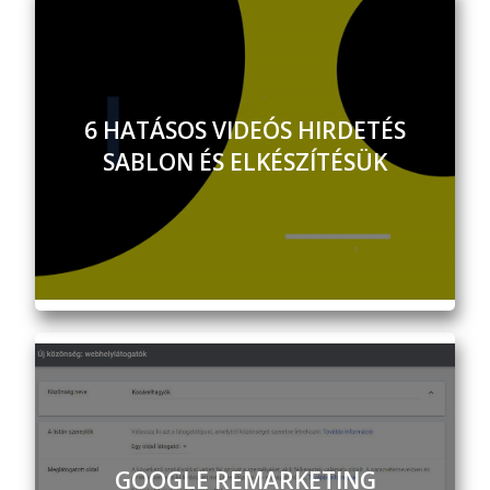
6 HATÁSOS VIDEÓS HIRDETÉS
SABLON ÉS ELKÉSZÍTÉSÜK
GOOGLE REMARKETING