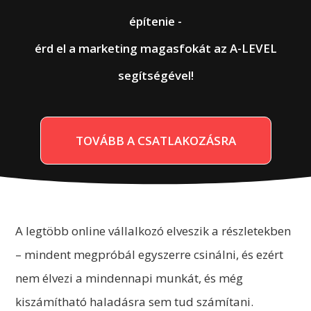
építenie -
érd el a marketing magasfokát az A-LEVEL
segítségével!
TOVÁBB A CSATLAKOZÁSRA
A legtöbb online vállalkozó elveszik a részletekben
– mindent megpróbál egyszerre csinálni, és ezért
nem élvezi a mindennapi munkát, és még
kiszámítható haladásra sem tud számítani.