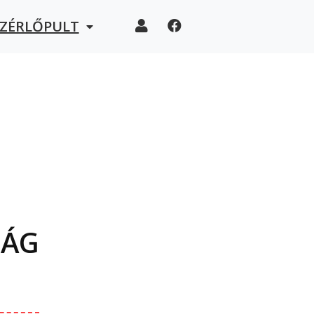
EZÉRLŐPULT
SÁG