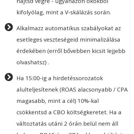
hajtsd végre - ugyanazon okokból
kifolyólag, mint a V-skálázás során.
Alkalmazz automatikus szabályokat az
esetleges veszteségeid minimalizálása
érdekében (erről bővebben kicsit lejjebb
olvashatsz) .
Ha 15:00-ig a hirdetéssorozatok
alulteljesítenek (ROAS alacsonyabb / CPA
magasabb, mint a cél) 10%-kal
csökkentsd a CBO költségkeretet. Ha a
változtatás utáni 2 órán belül nem áll