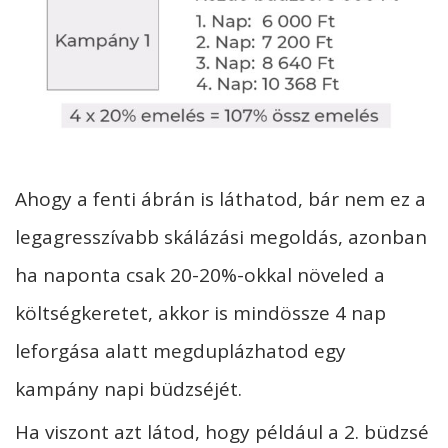
Ahogy a fenti ábrán is láthatod, bár nem ez a
legagresszívabb skálázási megoldás, azonban
ha naponta csak 20-20%-okkal növeled a
költségkeretet, akkor is mindössze 4 nap
leforgása alatt megduplázhatod egy
kampány napi büdzséjét.
Ha viszont azt látod, hogy például a 2. büdzsé