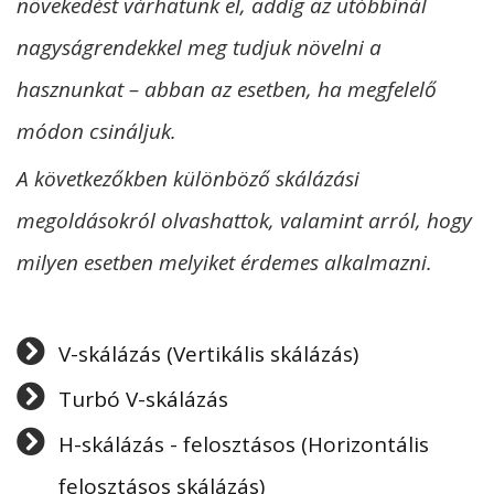
növekedést várhatunk el, addig az utóbbinál
nagyságrendekkel meg tudjuk növelni a
hasznunkat – abban az esetben, ha megfelelő
módon csináljuk.
A következőkben különböző skálázási
megoldásokról olvashattok, valamint arról, hogy
milyen esetben melyiket érdemes alkalmazni.
V-skálázás (Vertikális skálázás)
Turbó V-skálázás
H-skálázás - felosztásos (Horizontális
felosztásos skálázás)