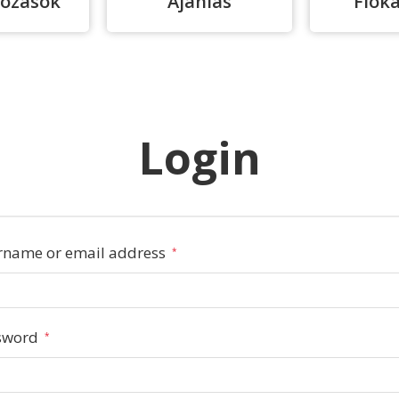
kozások
Ajánlás
Fiók
Login
rname or email address
*
sword
*