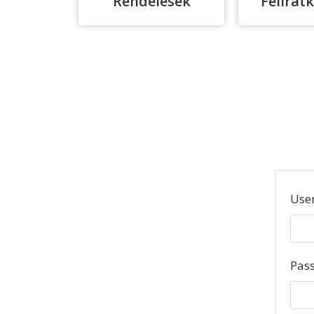
Rendelések
Felirat
Use
Pas