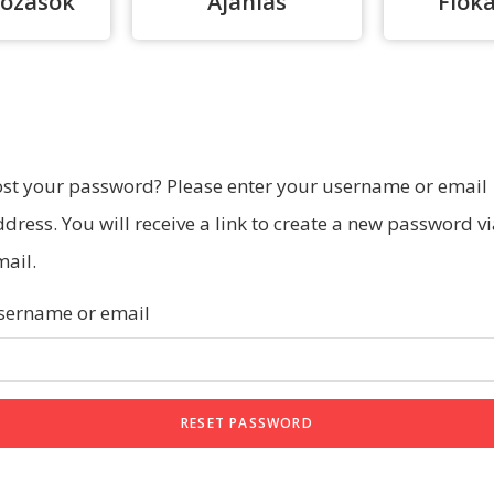
kozások
Ajánlás
Fiók
ost your password? Please enter your username or email
dress. You will receive a link to create a new password v
mail.
sername or email
RESET PASSWORD