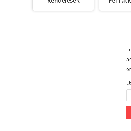
Rendelések
Felirat
L
ad
e
U