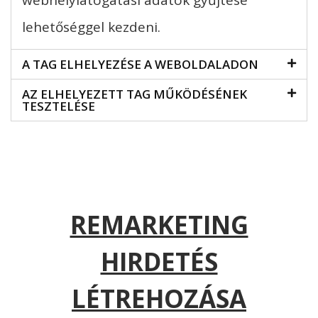
webhelylátogatási adatok gyűjtése”
lehetőséggel kezdeni.
A TAG ELHELYEZÉSE A WEBOLDALADON​
AZ ELHELYEZETT TAG MŰKÖDÉSÉNEK
TESZTELÉSE​
REMARKETING
HIRDETÉS
LÉTREHOZÁSA