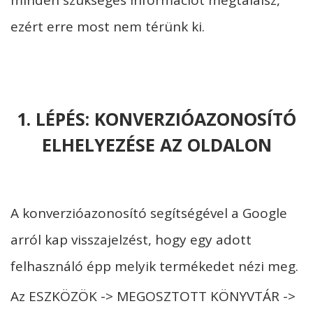
minden szükséges információt megtalálsz,
ezért erre most nem térünk ki.
1. LÉPÉS: KONVERZIÓAZONOSÍTÓ
ELHELYEZÉSE AZ OLDALON
A konverzióazonosító segítségével a Google
arról kap visszajelzést, hogy egy adott
felhasználó épp melyik termékedet nézi meg.
Az ESZKÖZÖK -> MEGOSZTOTT KÖNYVTÁR ->