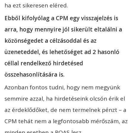
ha ezt sikeresen eléred.
Ebből kifolyólag a CPM egy visszajelzés is
arra, hogy mennyire jól sikerült eltalálni a
közönségedet a célzásoddal és az
üzeneteddel, és lehetőséget ad 2 hasonló
céllal rendelkező hirdetésed
összehasonlítására is.
Azonban fontos tudni, hogy nem megyünk
semmire azzal, ha hirdetéseink olcsón érik el
az érdeklődőket, de nem termelnek pénzt – a
CPM tehát nem a legfontosabb mérőszám, az
minden esetben a ROAS lesz.