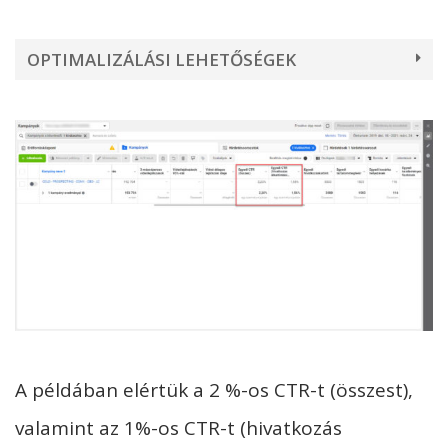
OPTIMALIZÁLÁSI LEHETŐSÉGEK
A példában elértük a 2 %-os CTR-t (összest),
valamint az 1%-os CTR-t (hivatkozás