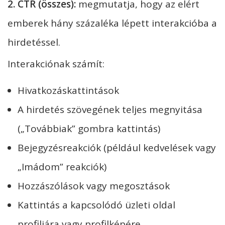
2. CTR (összes):
megmutatja, hogy az elért
emberek hány százaléka lépett interakcióba a
hirdetéssel.
Interakciónak számít:
Hivatkozáskattintások
A hirdetés szövegének teljes megnyitása
(„Továbbiak” gombra kattintás)
Bejegyzésreakciók (például kedvelések vagy
„Imádom” reakciók)
Hozzászólások vagy megosztások
Kattintás a kapcsolódó üzleti oldal
profiljára vagy profilképére