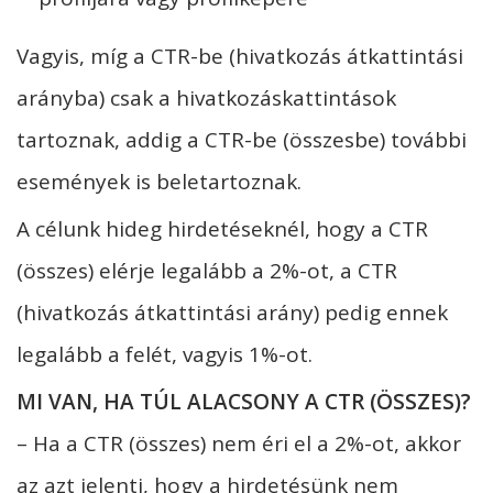
Vagyis, míg a CTR-be (hivatkozás átkattintási
arányba) csak a hivatkozáskattintások
tartoznak, addig a CTR-be (összesbe) további
események is beletartoznak.
A célunk hideg hirdetéseknél, hogy a CTR
(összes) elérje legalább a 2%-ot, a CTR
(hivatkozás átkattintási arány) pedig ennek
legalább a felét, vagyis 1%-ot.
MI VAN, HA TÚL ALACSONY A CTR (ÖSSZES)?
– Ha a CTR (összes) nem éri el a 2%-ot, akkor
az azt jelenti, hogy a hirdetésünk nem