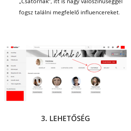
„Csatornák”, itt is nagy valószínűséggel
fogsz találni megfelelő influencereket.
3. LEHETŐSÉG