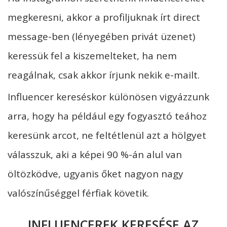
megkeresni, akkor a profiljuknak írt direct
message-ben (lényegében privát üzenet)
keressük fel a kiszemelteket, ha nem
reagálnak, csak akkor írjunk nekik e-mailt.
Influencer kereséskor különösen vigyázzunk
arra, hogy ha például egy fogyasztó teához
keresünk arcot, ne feltétlenül azt a hölgyet
válasszuk, aki a képei 90 %-án alul van
öltözködve, ugyanis őket nagyon nagy
valószínűséggel férfiak követik.
INFLUENCEREK KERESÉSE AZ