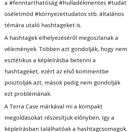
a #fenntarthatóság #hulladékmentes #tudat
oséletmód #környezettudatos stb. általános
témára utaló hashtageket is.
A hashtagek elhelyezéséről megoszlanak a
vélemények. Többen azt gondolják, hogy nem
esztétikus a képleírásba betenni a
hashtageket, ezért az első kommentbe
posztolják azt, mások pedig nem gondolják
ezt problémának.
A Terra Case márkával mi a kompakt
megoldásokat részesítjük előnyben, így a
képleírásban találhatóak a hashtagcsomagok.