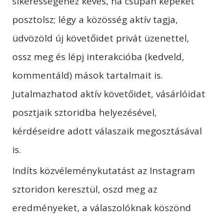
sikerességéhez kevés, ha csupán képeket
posztolsz; légy a közösség aktív tagja,
üdvözöld új követőidet privát üzenettel,
ossz meg és lépj interakcióba (kedveld,
kommentáld) mások tartalmait is.
Jutalmazhatod aktív követőidet, vásárlóidat
posztjaik sztoridba helyezésével,
kérdéseidre adott válaszaik megosztásával
is.
Indíts közvéleménykutatást az Instagram
sztoridon keresztül, oszd meg az
eredményeket, a válaszolóknak köszönd