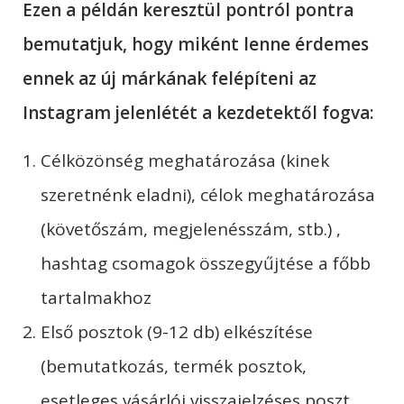
Ezen a példán keresztül pontról pontra
bemutatjuk, hogy miként lenne érdemes
ennek az új márkának felépíteni az
Instagram jelenlétét a kezdetektől fogva:
Célközönség meghatározása (kinek
szeretnénk eladni), célok meghatározása
(követőszám, megjelenésszám, stb.) ,
hashtag csomagok összegyűjtése a főbb
tartalmakhoz
Első posztok (9-12 db) elkészítése
(bemutatkozás, termék posztok,
esetleges vásárlói visszajelzéses poszt,