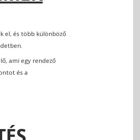
k el, és több különböző
ezdetben.
elő, ami egy rendező
ontot és a
TÉS