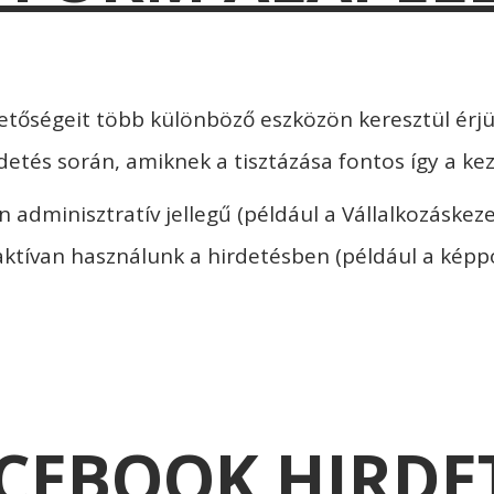
etőségeit több különböző eszközön keresztül érjü
detés során, amiknek a tisztázása fontos így a k
n adminisztratív jellegű (például a Vállalkozáskez
 aktívan használunk a hirdetésben (például a képp
CEBOOK HIRDE