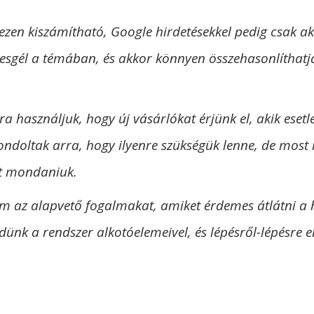
ezen kiszámítható, Google hirdetésekkel pedig csak a
resgél a témában, és akkor könnyen összehasonlíthatj
a használjuk, hogy új vásárlókat érjünk el, akik eset
doltak arra, hogy ilyenre szükségük lenne, de most 
nt mondaniuk.
az alapvető fogalmakat, amiket érdemes átlátni a h
nk a rendszer alkotóelemeivel, és lépésről-lépésre el