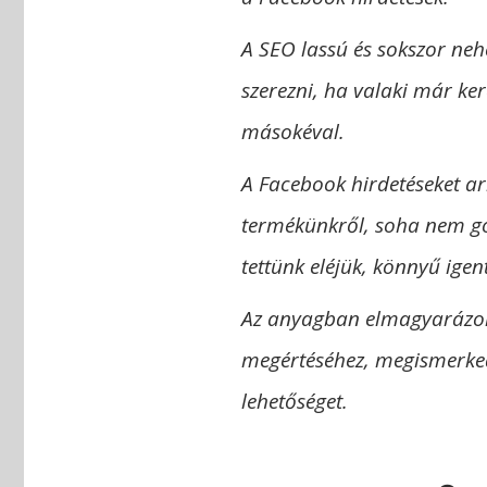
A SEO lassú és sokszor neh
szerezni, ha valaki már ke
másokéval.
A Facebook hirdetéseket arr
termékünkről, soha nem gon
tettünk eléjük, könnyű ige
Az anyagban elmagyarázom 
megértéséhez, megismerkedü
lehetőséget.