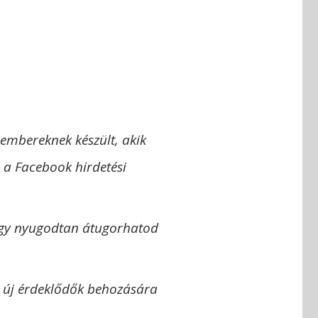
 embereknek készült, akik
 a Facebook hirdetési
úgy nyugodtan átugorhatod
r új érdeklődők behozására