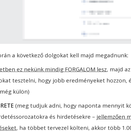
során a következő dolgokat kell majd megadnunk:
etben ez nekünk mindig FORGALOM lesz
, majd a
t tesztelni, hogy jobb eredményeket hozzon, és
 még külön)
ERETE
(meg tudjuk adni, hogy naponta mennyit kö
rdetéssorozatokra és hirdetésekre –
jellemzően m
éseket
, ha többet tervezel költeni, akkor több 1