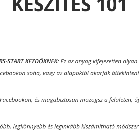
KÉSZÍTÉS 101
RS-START KEZDŐKNEK:
Ez az anyag kifejezetten olyan
cebookon soha, vagy az alapoktól akarják áttekinteni
 Facebookon, és magabiztosan mozogsz a felületen, 
csóbb, legkönnyebb és leginkább kiszámítható módsze