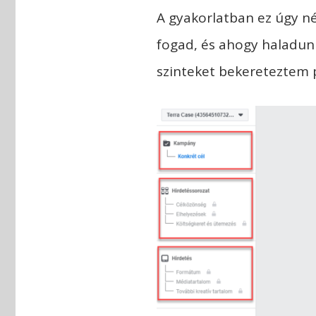
A gyakorlatban ez úgy né
fogad, és ahogy haladunk
szinteket bekereteztem p