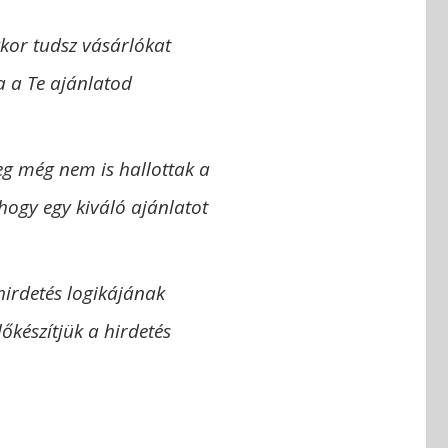
kkor tudsz vásárlókat
a a Te ajánlatod
leg még nem is hallottak a
hogy egy kiváló ajánlatot
irdetés logikájának
őkészítjük a hirdetés