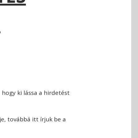
I
hogy ki lássa a hirdetést
, továbbá itt írjuk be a