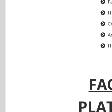
F
H
C
A
H
FA
PLA