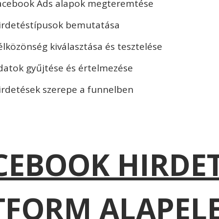
acebook Ads alapok megteremtése
irdetéstípusok bemutatása
élközönség kiválasztása és tesztelése
datok gyűjtése és értelmezése
irdetések szerepe a funnelben
CEBOOK HIRDET
TFORM ALAPEL