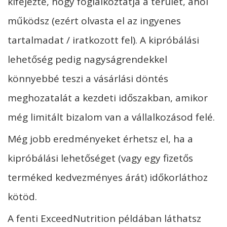
kifejezte, hogy foglalkoztatja a terület, ahol
működsz (ezért olvasta el az ingyenes
tartalmadat / iratkozott fel). A kipróbálási
lehetőség pedig nagyságrendekkel
könnyebbé teszi a vásárlási döntés
meghozatalát a kezdeti időszakban, amikor
még limitált bizalom van a vállalkozásod felé.
Még jobb eredményeket érhetsz el, ha a
kipróbálási lehetőséget (vagy egy fizetős
terméked kedvezményes árát) időkorláthoz
kötöd.
A fenti ExceedNutrition példában láthatsz