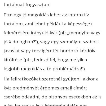
tartalmat fogyasztani.
Erre egy jó megoldás lehet az interaktív
tartalom, ami lehet például a képességek
felmérésére irányuló kvíz (pl.: „mennyire vagy
jó X dologban?”), vagy egy személyre szabott
javaslat vagy terv ígéretét hordozó kérdőív
kitöltése (pl.: „fedezd fel, hogy melyik a
legjobb megoldás a te problémádra!”).
Ha feliratkozókat szeretnél gyűjteni, akkor a
kvíz eredményét érdemes email címért
cserébe odaadni, de bizonyos esetekben az is
elég, ha csak a kvíz köszönőoldalán egy