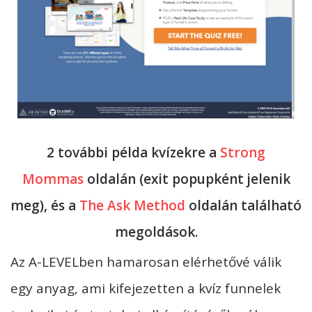
2 további példa kvízekre a
Strong
Mommas
oldalán (exit popupként jelenik
meg), és a
The Ask Method
oldalán található
megoldások.
Az A-LEVELben hamarosan elérhetővé válik
egy anyag, ami kifejezetten a kvíz funnelek