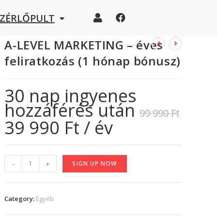
EZÉRLŐPULT
A-LEVEL MARKETING – éves
feliratkozás (1 hónap bónusz)
30 nap ingyenes
hozzáférés után
99 990
Ft
39 990
Ft
/ év
-
+
SIGN UP NOW
Category:
Egyéb