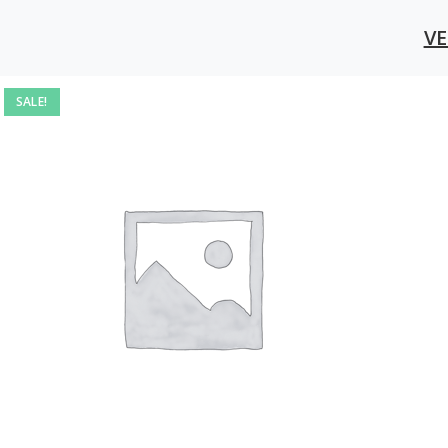
V
SALE!