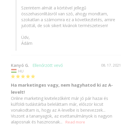
Szerintem almát a körtével jellegű 
összehasonlításról van szó, ahogy mondtam, 
szokatlan a számomra ez a következtetés, amire 
jutottál, de sok sikert kívánok természetesen!

Üdv,

Ádám
Kanyó G.
08. 17. 2021
HU
Ha marketinges vagy, nem hagyhatod ki az A-
levelt!
Online marketing kivitelezőként már jó pár hazai és 
külföldi tudástárba beleláttam már, először kicsit 
vonakodtam is, hogy az A-levelbe is benevezzek...

Viszont a tananyagok, az esettanulmányok is nagyon 
alaposnak és hasznosnak...