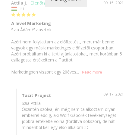
Attila J.
09. 15. 2021
HU
A level Marketing
Szia Ádám/Sziasztok

Azért nem folytattam az előfizetést, mert már benne 
vagyok egy másik marketinges előfizetői csoportban.

Azért próbáltam ki a te/ti ajánlatotokat, mert korábban 5 
csillagosta értékeltem a Tacitot.

Marketingben viszont egy 20éves...
09. 17. 2021
Tacit Project
Szia Attila!

Őszintén szólva, én még nem találkoztam olyan 
emberrel eddig, aki Wolf Gáborék tevékenységét 
jobbra értékelte volna (fordítva sokszor), de hát 
mindenből kell egy első alkalom :D
