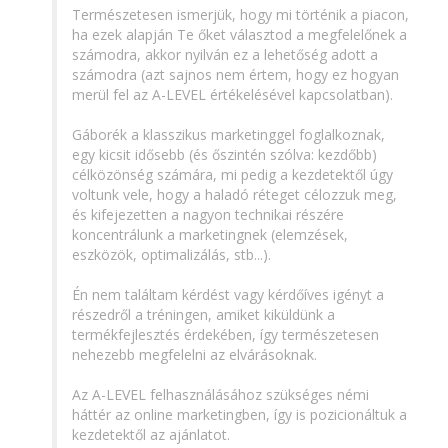
Természetesen ismerjük, hogy mi történik a piacon, 
ha ezek alapján Te őket választod a megfelelőnek a 
számodra, akkor nyilván ez a lehetőség adott a 
számodra (azt sajnos nem értem, hogy ez hogyan 
merül fel az A-LEVEL értékelésével kapcsolatban). 

Gáborék a klasszikus marketinggel foglalkoznak, 
egy kicsit idősebb (és őszintén szólva: kezdőbb) 
célközönség számára, mi pedig a kezdetektől úgy 
voltunk vele, hogy a haladó réteget célozzuk meg, 
és kifejezetten a nagyon technikai részére 
koncentrálunk a marketingnek (elemzések, 
eszközök, optimalizálás, stb...). 

Én nem találtam kérdést vagy kérdőíves igényt a 
részedről a tréningen, amiket kiküldünk a 
termékfejlesztés érdekében, így természetesen 
nehezebb megfelelni az elvárásoknak. 

Az A-LEVEL felhasználásához szükséges némi 
háttér az online marketingben, így is pozicionáltuk a 
kezdetektől az ajánlatot.
