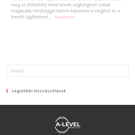
meg az előfizetést mivel ennek segítségével sokkal 
magasabb minőséggel tudom képviselni a meglévő és a 
leendő ügyfeleimet....
Legutóbbi Hozzászólások