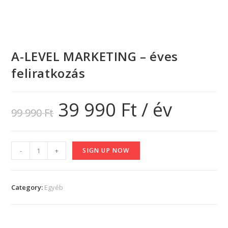
A-LEVEL MARKETING – éves
feliratkozás
39 990
Ft
/ év
99 990
Ft
-
+
SIGN UP NOW
Category:
Egyéb