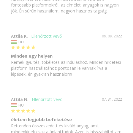
fontosabb platformokról, az elméleti anyagok is nagyon 
jók. Én sűrűn használom, nagyon hasznos tagság!
Attila K.
09. 09. 2022
HU
Minden egy helyen
Remek gyüjtés, tökéletes az induláshoz. Minden hirdetési 
platform használatához pontosan le vannak írva a 
lépések, én gyakran használom!
Attila N.
07. 31. 2022
HU
életem legjobb befeketése
Rettenően összeszedett és kiváló anyag, amit 
mindenkinek csak ajánlani tudok. Azért is hisszabbítottam 