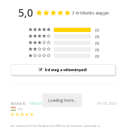
5,0
3 értékelés alapján
3
0
0
0
0
Írd meg a véleményed!
Loading more...
Attila K.
09. 03. 2023
HU
Az alapvető technikai beállítások benne vannak a 