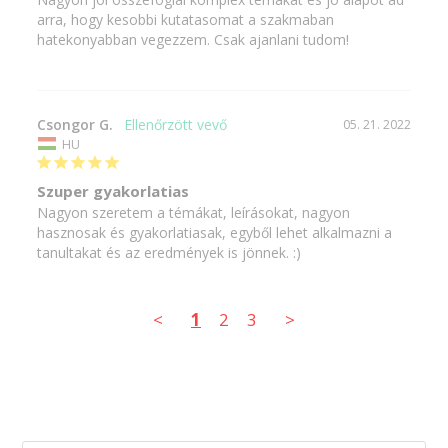
arra, hogy kesobbi kutatasomat a szakmaban 
hatekonyabban vegezzem. Csak ajanlani tudom!
Csongor G.
05. 21. 2022
HU
Szuper gyakorlatias
Nagyon szeretem a témákat, leírásokat, nagyon 
hasznosak és gyakorlatiasak, egyből lehet alkalmazni a 
tanultakat és az eredmények is jönnek. :)
<
1
2
3
>