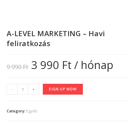
A-LEVEL MARKETING – Havi
feliratkozás
3 990
Ft
/ hónap
9 990
Ft
-
+
SIGN UP NOW
Category:
Egyéb