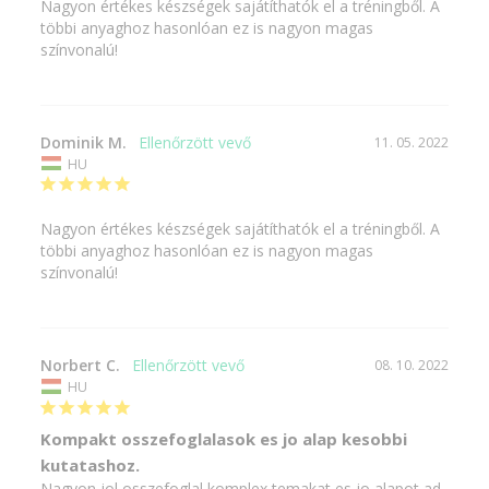
Nagyon értékes készségek sajátíthatók el a tréningből. A 
többi anyaghoz hasonlóan ez is nagyon magas 
színvonalú!
Dominik M.
11. 05. 2022
HU
Nagyon értékes készségek sajátíthatók el a tréningből. A 
többi anyaghoz hasonlóan ez is nagyon magas 
színvonalú!
Norbert C.
08. 10. 2022
HU
Kompakt osszefoglalasok es jo alap kesobbi
kutatashoz.
Nagyon jol osszefoglal komplex temakat es jo alapot ad 