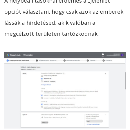
A helybeállításoknál érdemes a „Jelenlét”
opciót választani, hogy csak azok az emberek
lássák a hirdetésed, akik valóban a
megcélzott területen tartózkodnak.